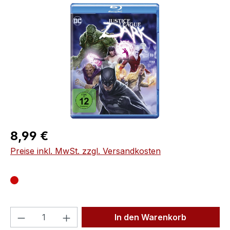
Bildergalerie überspringen
Regulärer Preis:
8,99 €
Preise inkl. MwSt. zzgl. Versandkosten
Produkt Anzahl: Gib den gewünschten We
In den Warenkorb