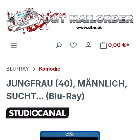
Zum Hauptinhalt springen
Du hast 0 Produkte auf d
0,00 €*
BLU-RAY
Komödie
JUNGFRAU (40), MÄNNLICH,
SUCHT… (Blu-Ray)
Bildergalerie überspringen