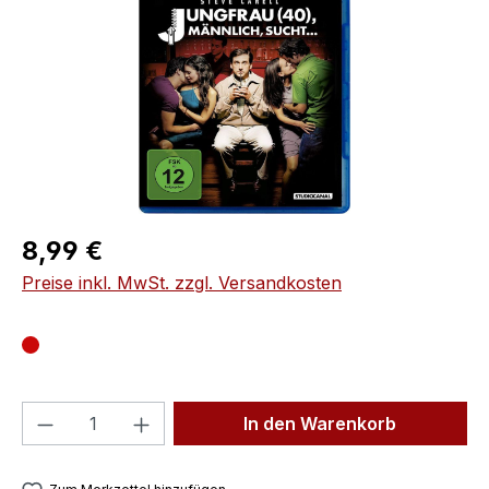
Regulärer Preis:
8,99 €
Preise inkl. MwSt. zzgl. Versandkosten
Produkt Anzahl: Gib den gewünschten We
In den Warenkorb