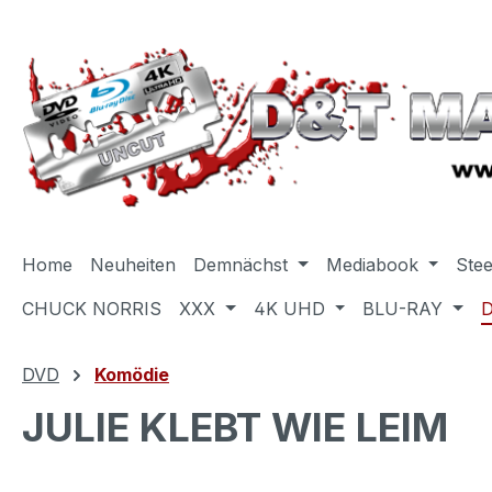
m Hauptinhalt springen
Zur Suche springen
Zur Hauptnavigation springen
Home
Neuheiten
Demnächst
Mediabook
Ste
CHUCK NORRIS
XXX
4K UHD
BLU-RAY
DVD
Komödie
JULIE KLEBT WIE LEIM