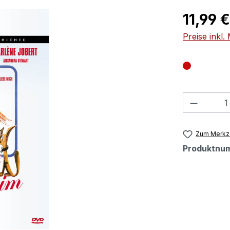
Regulärer Pr
11,99 €
Preise inkl
Produkt
Zum Merkze
Produktnu