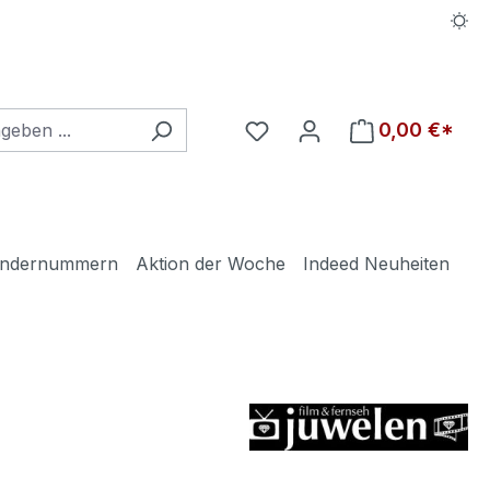
Du hast 0 Produkte auf d
0,00 €*
ndernummern
Aktion der Woche
Indeed Neuheiten