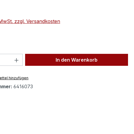
eis:
. MwSt. zzgl. Versandkosten
 Anzahl: Gib den gewünschten Wert ein 
In den Warenkorb
ttel hinzufügen
mmer:
6416073