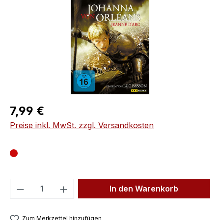
Regulärer Preis:
7,99 €
Preise inkl. MwSt. zzgl. Versandkosten
Produkt Anzahl: Gib den gewünschten We
In den Warenkorb
Zum Merkzettel hinzufügen