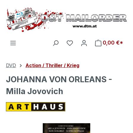
Zum Hauptinhalt springen
Du hast 0 Produkte auf d
0,00 €*
DVD
Action / Thriller / Krieg
JOHANNA VON ORLEANS -
Milla Jovovich
Bildergalerie überspringen