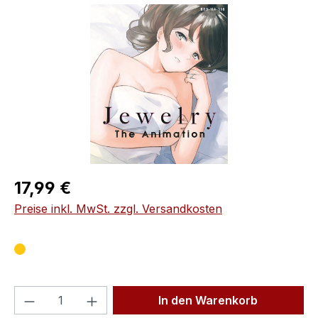
Bildergalerie überspringen
Regulärer Preis:
17,99 €
Preise inkl. MwSt. zzgl. Versandkosten
Produkt Anzahl: Gib den gewünschten We
In den Warenkorb