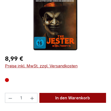
Regulärer Preis:
8,99 €
Preise inkl. MwSt. zzgl. Versandkosten
Produkt Anzahl: Gib den gewünschten We
In den Warenkorb