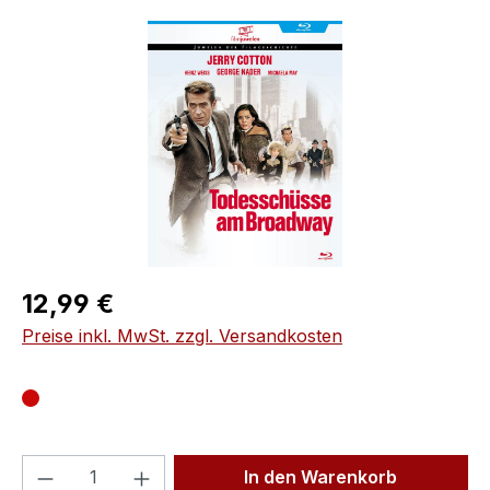
Bildergalerie überspringen
Regulärer Preis:
12,99 €
Preise inkl. MwSt. zzgl. Versandkosten
Produkt Anzahl: Gib den gewünschten We
In den Warenkorb