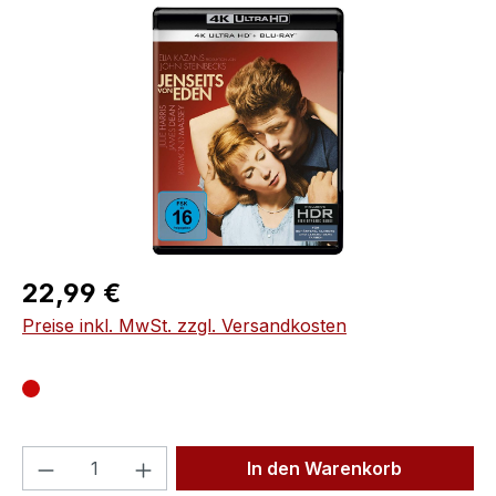
Bildergalerie überspringen
Regulärer Preis:
22,99 €
Preise inkl. MwSt. zzgl. Versandkosten
Produkt Anzahl: Gib den gewünschten We
In den Warenkorb