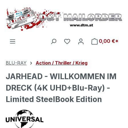
Zum Hauptinhalt springen
Du hast 0 Produkte auf d
0,00 €*
BLU-RAY
Action / Thriller / Krieg
JARHEAD - WILLKOMMEN IM
DRECK (4K UHD+Blu-Ray) -
Limited SteelBook Edition