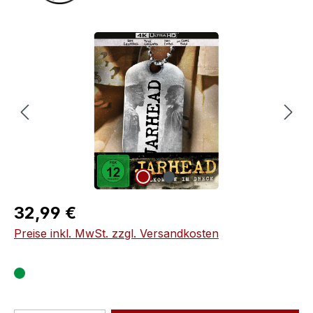
Bildergalerie überspringen
Regulärer Preis:
32,99 €
Preise inkl. MwSt. zzgl. Versandkosten