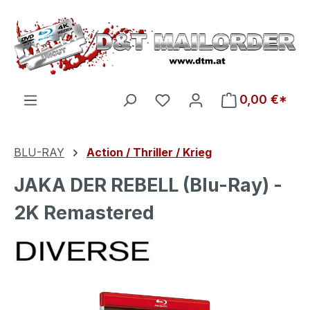
Zum Hauptinhalt springen
Du hast 0 Produkte auf d
0,00 €*
BLU-RAY
Action / Thriller / Krieg
JAKA DER REBELL (Blu-Ray) -
2K Remastered
Bildergalerie überspringen