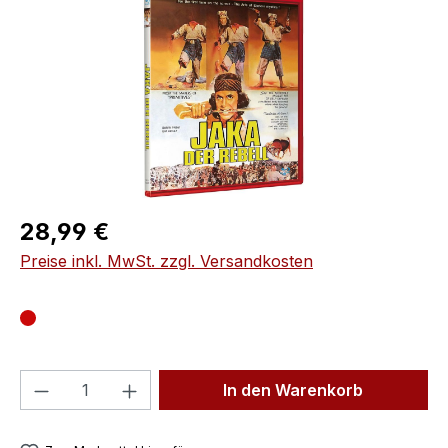
Regulärer Preis:
28,99 €
Preise inkl. MwSt. zzgl. Versandkosten
Produkt Anzahl: Gib den gewünschten We
In den Warenkorb