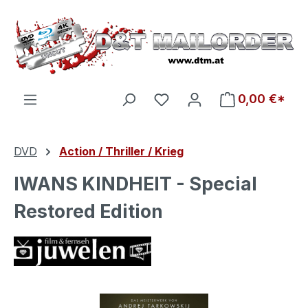
Zum Hauptinhalt springen
Du hast 0 Produkte auf d
0,00 €*
DVD
Action / Thriller / Krieg
IWANS KINDHEIT - Special
Restored Edition
Bildergalerie überspringen