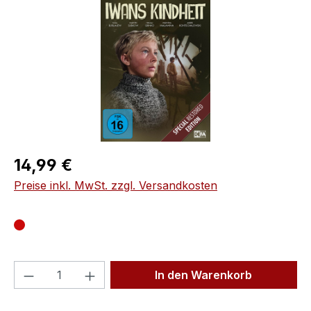
Regulärer Preis:
14,99 €
Preise inkl. MwSt. zzgl. Versandkosten
Produkt Anzahl: Gib den gewünschten We
In den Warenkorb