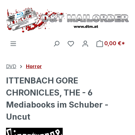
Zum Hauptinhalt springen
Du hast 0 Produkte auf d
0,00 €*
DVD
Horror
ITTENBACH GORE
CHRONICLES, THE - 6
Mediabooks im Schuber -
Uncut