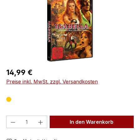
Regulärer Preis:
14,99 €
Preise inkl. MwSt. zzgl. Versandkosten
Produkt Anzahl: Gib den gewünschten We
In den Warenkorb