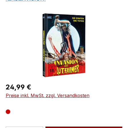
Bildergalerie überspringen
Regulärer Preis:
24,99 €
Preise inkl. MwSt. zzgl. Versandkosten