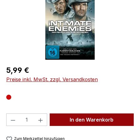
Regulärer Preis:
5,99 €
Preise inkl. MwSt. zzgl. Versandkosten
Produkt Anzahl: Gib den gewünschten We
In den Warenkorb
Zum Merkzettel hinzufügen