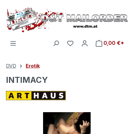
Zum Hauptinhalt springen
Du hast 0 Produkte auf d
0,00 €*
DVD
Erotik
INTIMACY
Bildergalerie überspringen