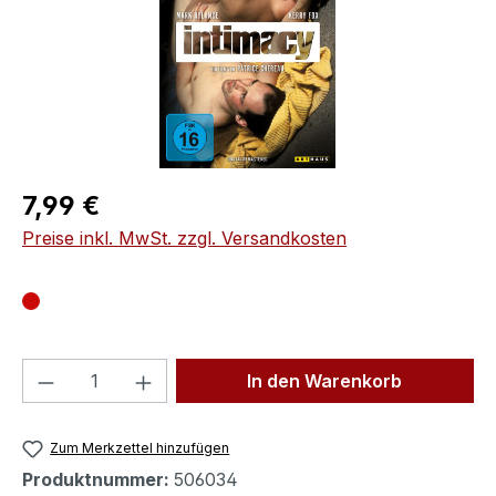
Regulärer Preis:
7,99 €
Preise inkl. MwSt. zzgl. Versandkosten
Produkt Anzahl: Gib den gewünschten We
In den Warenkorb
Zum Merkzettel hinzufügen
Produktnummer:
506034