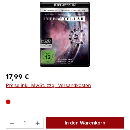
Bildergalerie überspringen
Regulärer Preis:
17,99 €
Preise inkl. MwSt. zzgl. Versandkosten
Produkt Anzahl: Gib den gewünschten We
In den Warenkorb