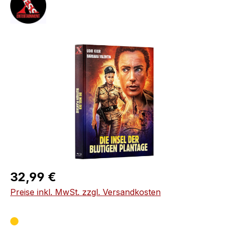
Bildergalerie überspringen
Regulärer Preis:
32,99 €
Preise inkl. MwSt. zzgl. Versandkosten