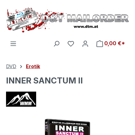
Zum Hauptinhalt springen
Du hast 0 Produkte auf d
0,00 €*
DVD
Erotik
INNER SANCTUM II
Bildergalerie überspringen