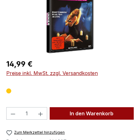
Regulärer Preis:
14,99 €
Preise inkl. MwSt. zzgl. Versandkosten
Produkt Anzahl: Gib den gewünschten We
In den Warenkorb
Zum Merkzettel hinzufügen