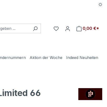
Du hast 0 Produkte auf d
0,00 €*
ndernummern
Aktion der Woche
Indeed Neuheiten
Limited 66