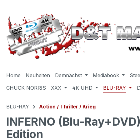
m Hauptinhalt springen
Zur Suche springen
Zur Hauptnavigation springen
Home
Neuheiten
Demnächst
Mediabook
Ste
CHUCK NORRIS
XXX
4K UHD
BLU-RAY
BLU-RAY
Action / Thriller / Krieg
INFERNO (Blu-Ray+DVD) 
Edition