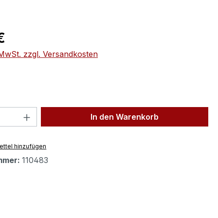
eis:
€
. MwSt. zzgl. Versandkosten
 Anzahl: Gib den gewünschten Wert ein 
In den Warenkorb
ttel hinzufügen
mmer:
110483