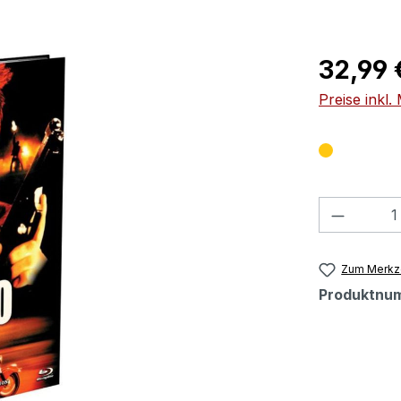
Regulärer Pr
32,99 
Preise inkl
Produkt
Zum Merkze
Produktnu