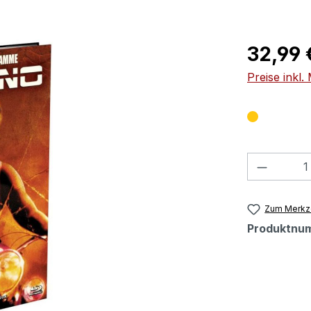
Regulärer Pr
32,99 
Preise inkl
Produkt
Zum Merkze
Produktnu