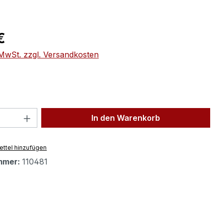
eis:
€
. MwSt. zzgl. Versandkosten
 Anzahl: Gib den gewünschten Wert ein 
In den Warenkorb
ttel hinzufügen
mmer:
110481