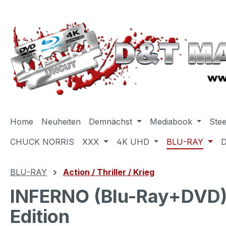
m Hauptinhalt springen
Zur Suche springen
Zur Hauptnavigation springen
Home
Neuheiten
Demnächst
Mediabook
Ste
CHUCK NORRIS
XXX
4K UHD
BLU-RAY
BLU-RAY
Action / Thriller / Krieg
INFERNO (Blu-Ray+DVD) 
Edition