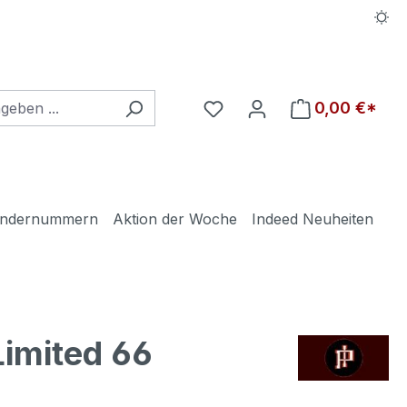
Du hast 0 Produkte auf d
0,00 €*
ndernummern
Aktion der Woche
Indeed Neuheiten
Limited 66