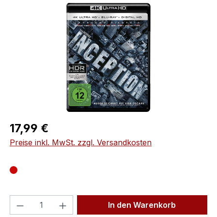
Bildergalerie überspringen
Regulärer Preis:
17,99 €
Preise inkl. MwSt. zzgl. Versandkosten
Produkt Anzahl: Gib den gewünschten We
In den Warenkorb