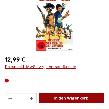
Regulärer Preis:
12,99 €
Preise inkl. MwSt. zzgl. Versandkosten
Produkt Anzahl: Gib den gewünschten We
In den Warenkorb