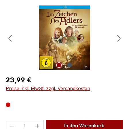
Bildergalerie überspringen
Regulärer Preis:
23,99 €
Preise inkl. MwSt. zzgl. Versandkosten
Produkt Anzahl: Gib den gewünschten We
In den Warenkorb