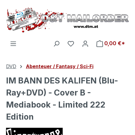
Zum Hauptinhalt springen
Du hast 0 Produkte auf d
0,00 €*
DVD
Abenteuer / Fantasy / Sci-Fi
IM BANN DES KALIFEN (Blu-
Ray+DVD) - Cover B -
Mediabook - Limited 222
Edition