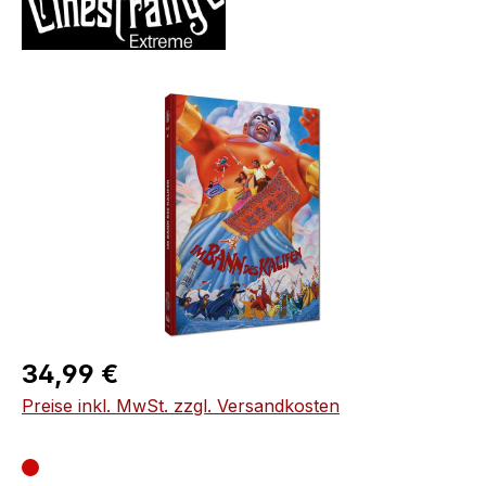
Bildergalerie überspringen
Regulärer Preis:
34,99 €
Preise inkl. MwSt. zzgl. Versandkosten