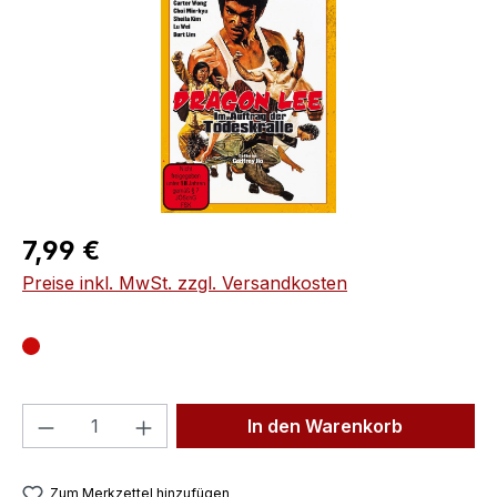
Regulärer Preis:
7,99 €
Preise inkl. MwSt. zzgl. Versandkosten
Produkt Anzahl: Gib den gewünschten We
In den Warenkorb
Zum Merkzettel hinzufügen