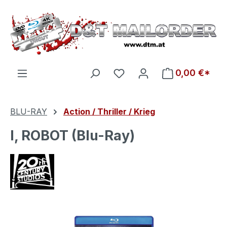
Zum Hauptinhalt springen
Du hast 0 Produkte auf d
0,00 €*
BLU-RAY
Action / Thriller / Krieg
I, ROBOT (Blu-Ray)
Bildergalerie überspringen