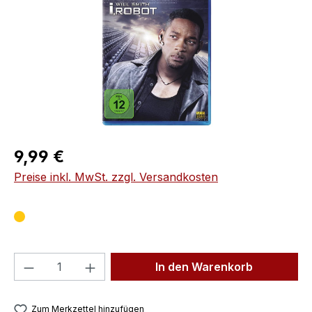
Regulärer Preis:
9,99 €
Preise inkl. MwSt. zzgl. Versandkosten
Produkt Anzahl: Gib den gewünschten We
In den Warenkorb
Zum Merkzettel hinzufügen