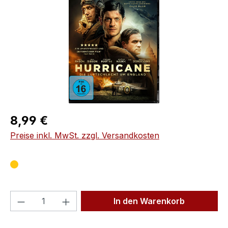
Regulärer Preis:
8,99 €
Preise inkl. MwSt. zzgl. Versandkosten
Produkt Anzahl: Gib den gewünschten We
In den Warenkorb