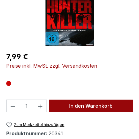
Regulärer Preis:
7,99 €
Preise inkl. MwSt. zzgl. Versandkosten
Produkt Anzahl: Gib den gewünschten We
In den Warenkorb
Zum Merkzettel hinzufügen
Produktnummer:
20341