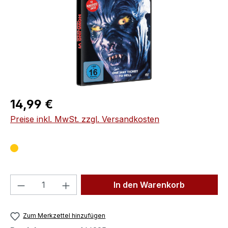
Regulärer Preis:
14,99 €
Preise inkl. MwSt. zzgl. Versandkosten
Produkt Anzahl: Gib den gewünschten We
In den Warenkorb
Zum Merkzettel hinzufügen