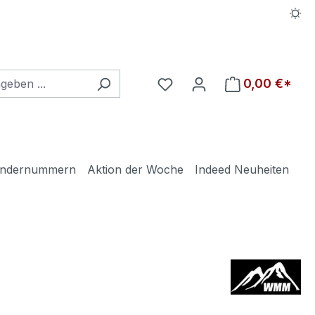
Du hast 0 Produkte auf d
0,00 €*
ndernummern
Aktion der Woche
Indeed Neuheiten