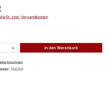
eis:
€
. MwSt. zzgl. Versandkosten
 Anzahl: Gib den gewünschten Wert ein 
In den Warenkorb
ttel hinzufügen
mmer:
166260