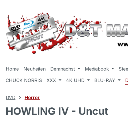
m Hauptinhalt springen
Zur Suche springen
Zur Hauptnavigation springen
Home
Neuheiten
Demnächst
Mediabook
Ste
CHUCK NORRIS
XXX
4K UHD
BLU-RAY
DVD
Horror
HOWLING IV - Uncut