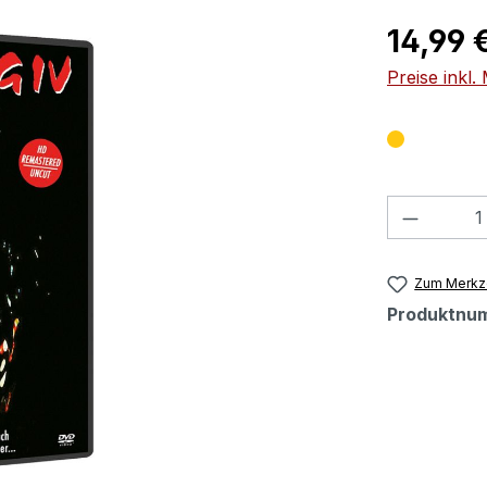
Regulärer Pr
14,99 
Preise inkl
Produkt
Zum Merkze
Produktnu