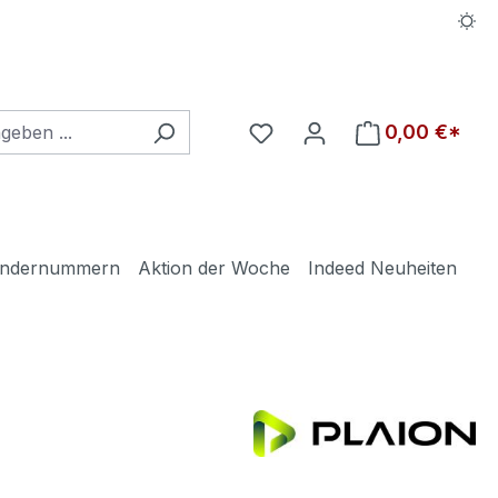
Du hast 0 Produkte auf d
0,00 €*
ndernummern
Aktion der Woche
Indeed Neuheiten