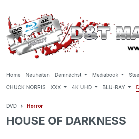
m Hauptinhalt springen
Zur Suche springen
Zur Hauptnavigation springen
Home
Neuheiten
Demnächst
Mediabook
Ste
CHUCK NORRIS
XXX
4K UHD
BLU-RAY
DVD
Horror
HOUSE OF DARKNESS