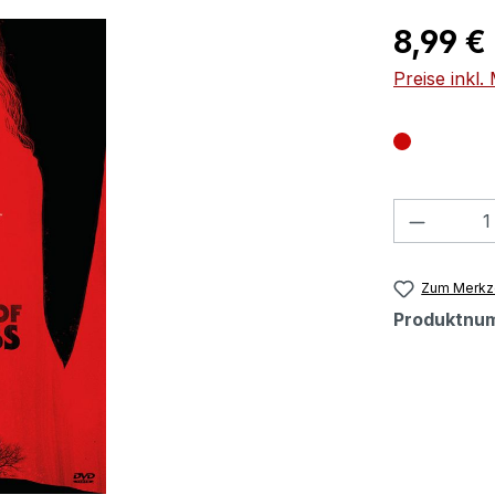
Regulärer Pr
8,99 €
Preise inkl
Produkt
Zum Merkze
Produktnu