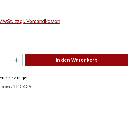
eis:
. MwSt. zzgl. Versandkosten
 Anzahl: Gib den gewünschten Wert ein 
In den Warenkorb
ttel hinzufügen
mmer:
1110439