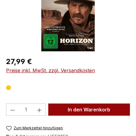
Regulärer Preis:
27,99 €
Preise inkl. MwSt. zzgl. Versandkosten
Produkt Anzahl: Gib den gewünschten We
In den Warenkorb
Zum Merkzettel hinzufügen