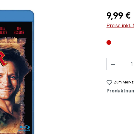
Regulärer Pr
9,99 €
Preise inkl
Produkt
Zum Merkze
Produktnu