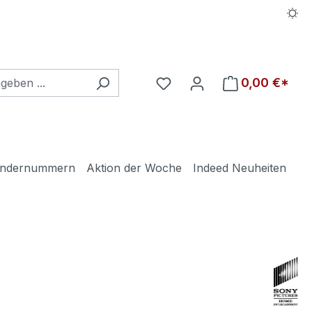
Du hast 0 Produkte auf d
0,00 €*
ndernummern
Aktion der Woche
Indeed Neuheiten