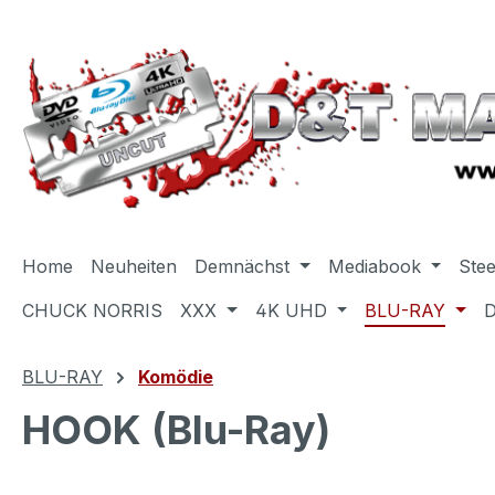
m Hauptinhalt springen
Zur Suche springen
Zur Hauptnavigation springen
Home
Neuheiten
Demnächst
Mediabook
Ste
CHUCK NORRIS
XXX
4K UHD
BLU-RAY
BLU-RAY
Komödie
HOOK (Blu-Ray)