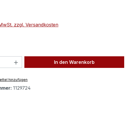
eis:
. MwSt. zzgl. Versandkosten
 Anzahl: Gib den gewünschten Wert ein 
In den Warenkorb
ttel hinzufügen
mmer:
1129724