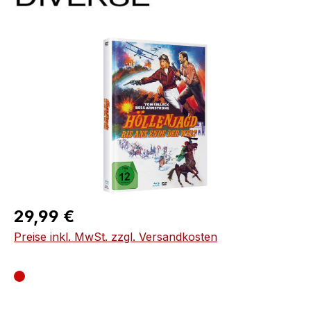
Bildergalerie überspringen
Regulärer Preis:
29,99 €
Preise inkl. MwSt. zzgl. Versandkosten