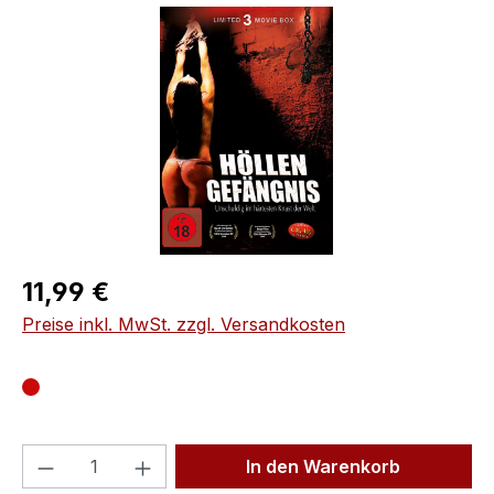
Bildergalerie überspringen
Regulärer Preis:
11,99 €
Preise inkl. MwSt. zzgl. Versandkosten
Produkt Anzahl: Gib den gewünschten We
In den Warenkorb