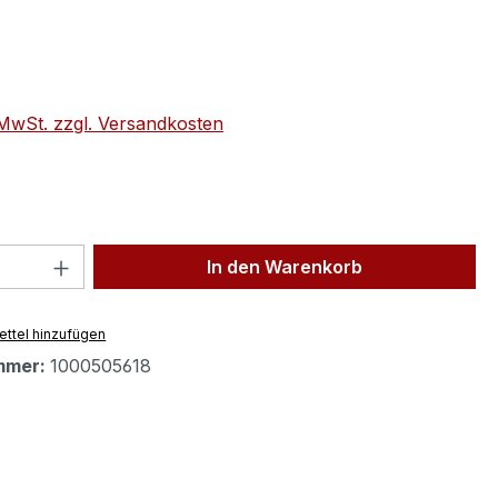
eis:
. MwSt. zzgl. Versandkosten
 Anzahl: Gib den gewünschten Wert ein 
In den Warenkorb
ttel hinzufügen
mmer:
1000505618