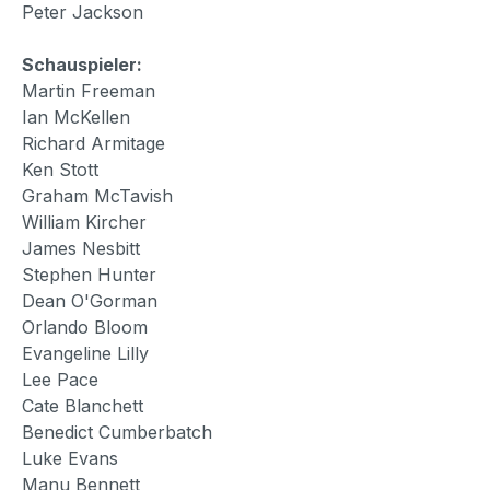
Peter Jackson
Schauspieler:
Martin Freeman
Ian McKellen
Richard Armitage
Ken Stott
Graham McTavish
William Kircher
James Nesbitt
Stephen Hunter
Dean O'Gorman
Orlando Bloom
Evangeline Lilly
Lee Pace
Cate Blanchett
Benedict Cumberbatch
Luke Evans
Manu Bennett