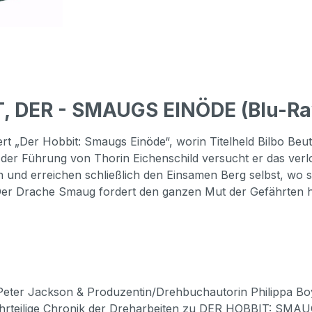
, DER - SMAUGS EINÖDE (Blu-Ray)
t „Der Hobbit: Smaugs Einöde“, worin Titelheld Bilbo Beutl
er Führung von Thorin Eichenschild versucht er das verl
und erreichen schließlich den Einsamen Berg selbst, wo s
t: Der Drache Smaug fordert den ganzen Mut der Gefährten 
eter Jackson & Produzentin/Drehbuchautorin Philippa B
ehrteilige Chronik der Dreharbeiten zu DER HOBBIT: SMA