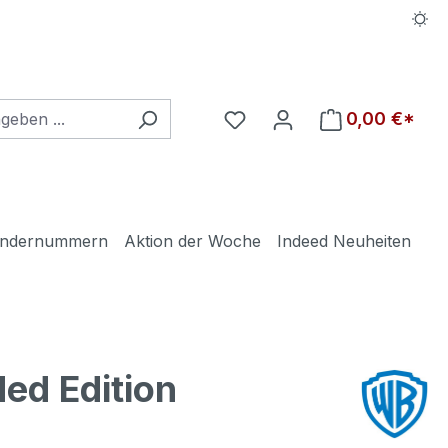
Du hast 0 Produkte auf d
0,00 €*
ndernummern
Aktion der Woche
Indeed Neuheiten
ed Edition