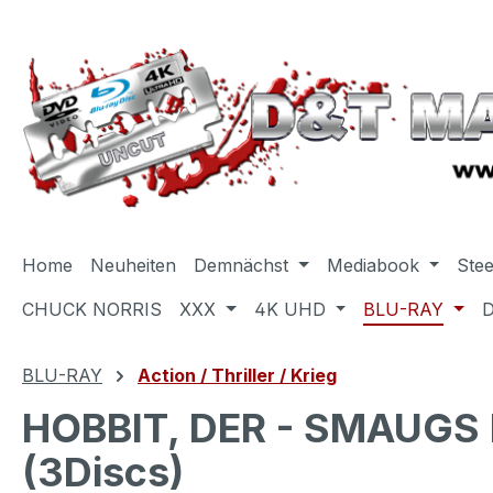
m Hauptinhalt springen
Zur Suche springen
Zur Hauptnavigation springen
Home
Neuheiten
Demnächst
Mediabook
Ste
CHUCK NORRIS
XXX
4K UHD
BLU-RAY
BLU-RAY
Action / Thriller / Krieg
HOBBIT, DER - SMAUGS E
(3Discs)