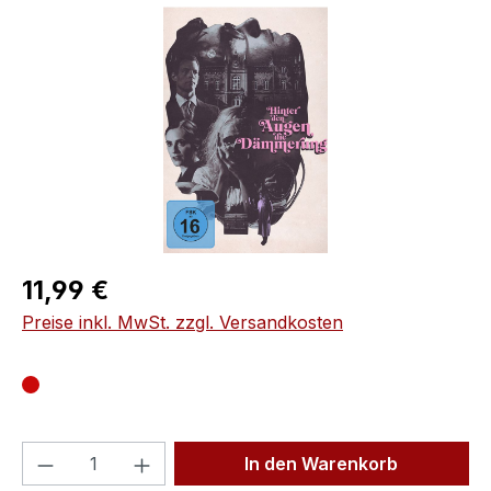
Bildergalerie überspringen
Regulärer Preis:
11,99 €
Preise inkl. MwSt. zzgl. Versandkosten
Produkt Anzahl: Gib den gewünschten We
In den Warenkorb