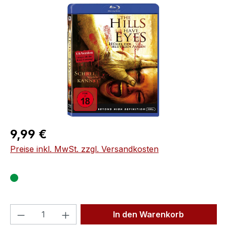
Bildergalerie überspringen
Regulärer Preis:
9,99 €
Preise inkl. MwSt. zzgl. Versandkosten
Produkt Anzahl: Gib den gewünschten We
In den Warenkorb