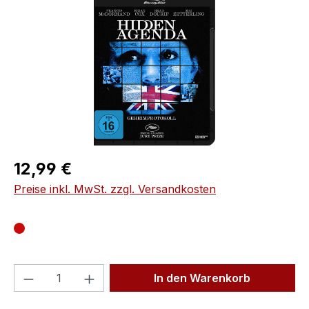
Regulärer Preis:
12,99 €
Preise inkl. MwSt. zzgl. Versandkosten
Produkt Anzahl: Gib den gewünschten We
In den Warenkorb