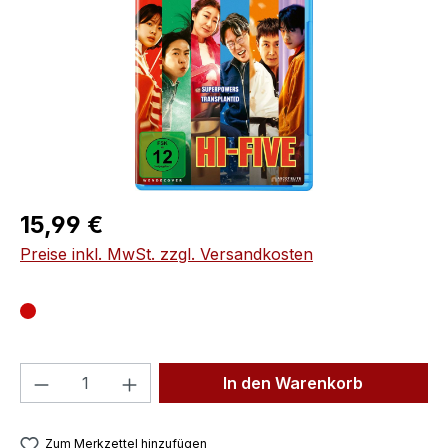
Regulärer Preis:
15,99 €
Preise inkl. MwSt. zzgl. Versandkosten
Produkt Anzahl: Gib den gewünschten We
In den Warenkorb
Zum Merkzettel hinzufügen