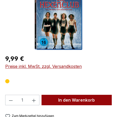
Regulärer Preis:
9,99 €
Preise inkl. MwSt. zzgl. Versandkosten
Produkt Anzahl: Gib den gewünschten We
In den Warenkorb
Zum Merkzettel hinzufügen