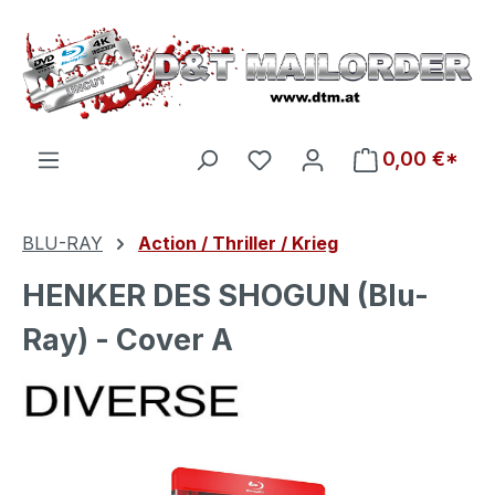
Zum Hauptinhalt springen
Du hast 0 Produkte auf d
0,00 €*
BLU-RAY
Action / Thriller / Krieg
HENKER DES SHOGUN (Blu-
Ray) - Cover A
Bildergalerie überspringen