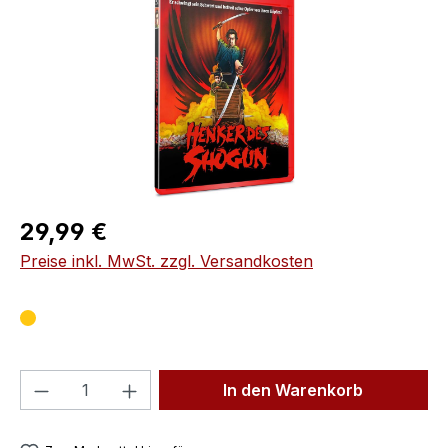
Regulärer Preis:
29,99 €
Preise inkl. MwSt. zzgl. Versandkosten
Produkt Anzahl: Gib den gewünschten We
In den Warenkorb