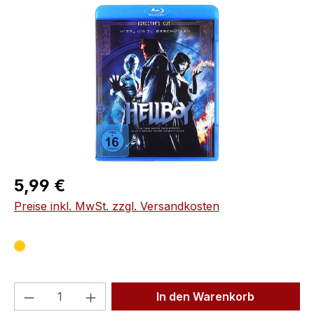
Bildergalerie überspringen
Regulärer Preis:
5,99 €
Preise inkl. MwSt. zzgl. Versandkosten
Produkt Anzahl: Gib den gewünschten We
In den Warenkorb