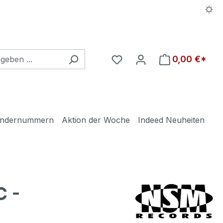
Du hast 0 Produkte auf d
0,00 €*
ndernummern
Aktion der Woche
Indeed Neuheiten
C -