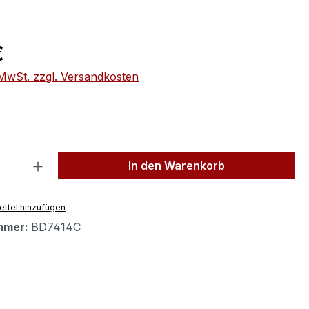
eis:
€
. MwSt. zzgl. Versandkosten
 Anzahl: Gib den gewünschten Wert ein 
In den Warenkorb
ttel hinzufügen
mmer:
BD7414C