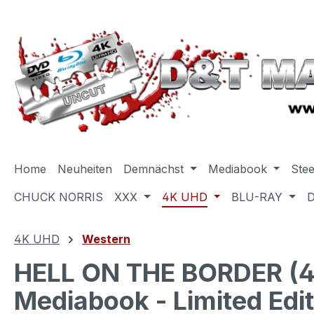
m Hauptinhalt springen
Zur Suche springen
Zur Hauptnavigation springen
Home
Neuheiten
Demnächst
Mediabook
Ste
CHUCK NORRIS
XXX
4K UHD
BLU-RAY
4K UHD
Western
HELL ON THE BORDER (4
Mediabook - Limited Edit