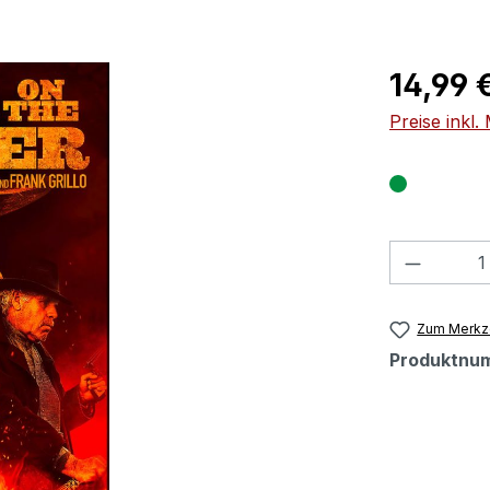
Regulärer Pr
14,99 
Preise inkl
Produkt
Zum Merkze
Produktnu