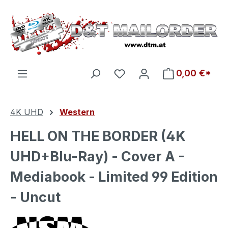
Zum Hauptinhalt springen
Du hast 0 Produkte auf d
0,00 €*
4K UHD
Western
HELL ON THE BORDER (4K
UHD+Blu-Ray) - Cover A -
Mediabook - Limited 99 Edition
- Uncut