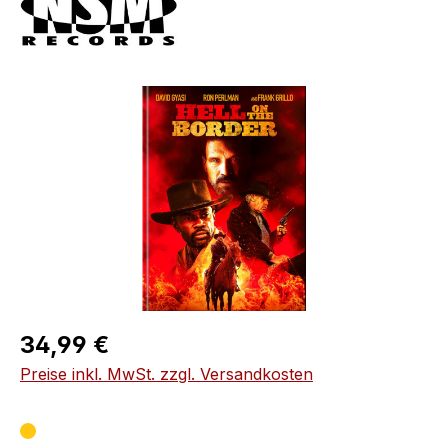
Bildergalerie überspringen
Regulärer Preis:
34,99 €
Preise inkl. MwSt. zzgl. Versandkosten