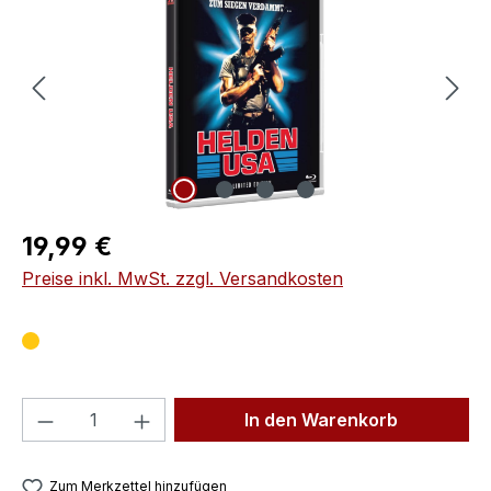
Regulärer Preis:
19,99 €
Preise inkl. MwSt. zzgl. Versandkosten
Produkt Anzahl: Gib den gewünschten We
In den Warenkorb
Zum Merkzettel hinzufügen