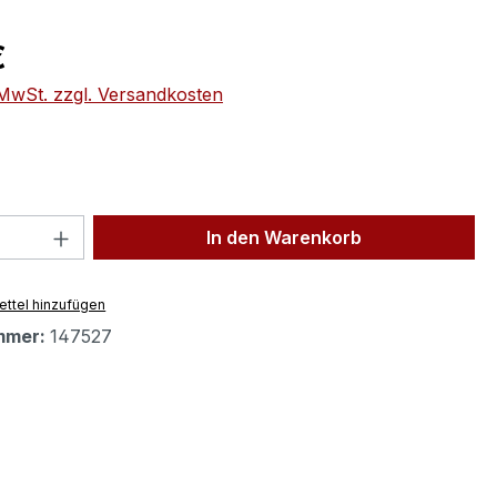
eis:
€
. MwSt. zzgl. Versandkosten
 Anzahl: Gib den gewünschten Wert ein 
In den Warenkorb
ttel hinzufügen
mmer:
147527