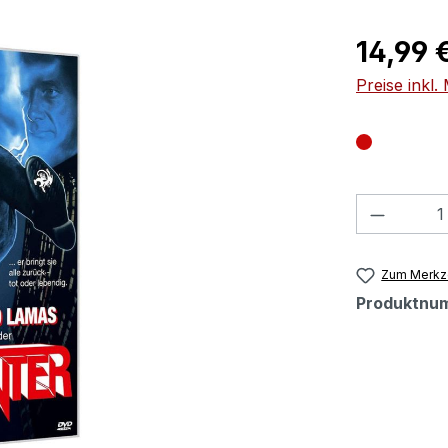
Regulärer Pr
14,99 
Preise inkl
Produkt
Zum Merkze
Produktnu