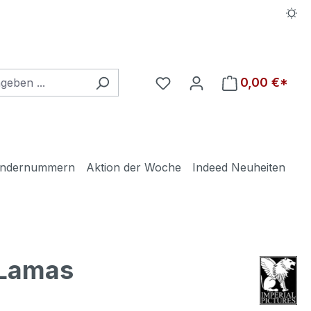
Du hast 0 Produkte auf d
0,00 €*
ndernummern
Aktion der Woche
Indeed Neuheiten
 Lamas