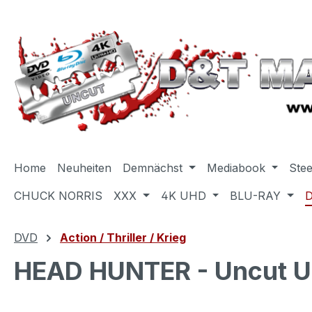
m Hauptinhalt springen
Zur Suche springen
Zur Hauptnavigation springen
Home
Neuheiten
Demnächst
Mediabook
Ste
CHUCK NORRIS
XXX
4K UHD
BLU-RAY
DVD
Action / Thriller / Krieg
HEAD HUNTER - Uncut Un