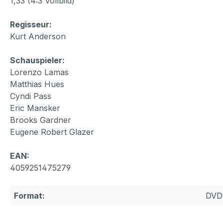
1,33 (4:3 Vollbild)
Regisseur:
Kurt Anderson
Schauspieler:
Lorenzo Lamas
Matthias Hues
Cyndi Pass
Eric Mansker
Brooks Gardner
Eugene Robert Glazer
EAN:
4059251475279
Format:
DVD