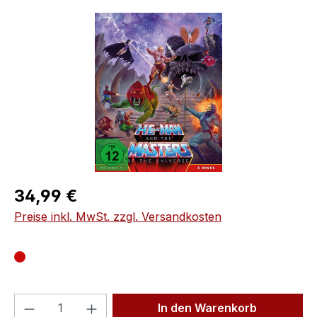
Bildergalerie überspringen
Regulärer Preis:
34,99 €
Preise inkl. MwSt. zzgl. Versandkosten
Produkt Anzahl: Gib den gewünschten We
In den Warenkorb