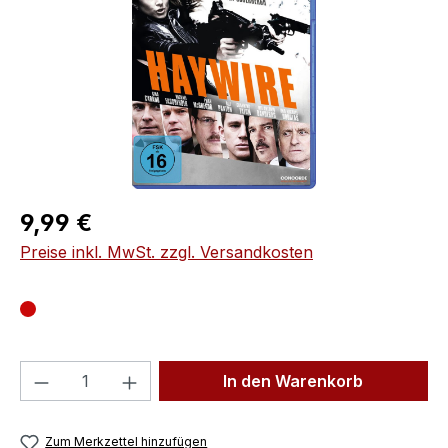
Regulärer Preis:
9,99 €
Preise inkl. MwSt. zzgl. Versandkosten
Produkt Anzahl: Gib den gewünschten We
In den Warenkorb
Zum Merkzettel hinzufügen